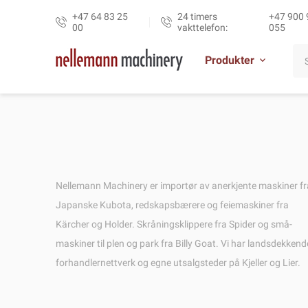
+47 64 83 25
24 timers
+47 900 
00
vakttelefon:
055
Produkter
Nellemann Machinery er importør av anerkjente maskiner fr
Japanske Kubota, redskapsbærere og feiemaskiner fra
Kärcher og Holder. Skråningsklippere fra Spider og små-
maskiner til plen og park fra Billy Goat. Vi har landsdekkend
forhandlernettverk og egne utsalgsteder på Kjeller og Lier.