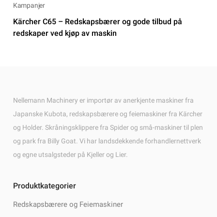
Kampanjer
Kärcher C65 – Redskapsbærer og gode tilbud på
redskaper ved kjøp av maskin
Nellemann Machinery er importør av anerkjente maskiner fra
Japanske Kubota, redskapsbærere og feiemaskiner fra Kärcher
og Holder. Skråningsklippere fra Spider og små-maskiner til plen
og park fra Billy Goat. Vi har landsdekkende forhandlernettverk
og egne utsalgsteder på Kjeller og Lier.
Produktkategorier
Redskapsbærere og Feiemaskiner