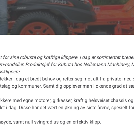
 for sine robuste og kraftige klippere. I dag er sortimentet bred
urn-modeller. Produktsjef for Kubota hos Nellemann Machinery, M
ssklippere.
kker i dag et bredt behov og retter seg mot alt fra private med st
ttslag og kommuner. Samtidig opplever man i økende grad at særl
rekkere med egne motorer, girkasser, kraftig helsveiset chassis o
t i dag. Disse har det vært en økning av siste årene, spesielt fo
høyde, samt null svingradius og en effektiv klipp.