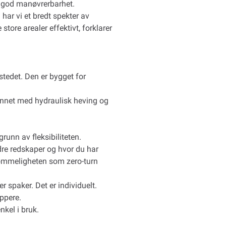
t god manøvrerbarhet.
har vi et bredt spekter av
ore arealer effektivt, forklarer
kstedet. Den er bygget for
 annet med hydraulisk heving og
runn av fleksibiliteten.
dre redskaper og hvor du har
mkommeligheten som zero-turn
 spaker. Det er individuelt.
ippere.
kel i bruk.