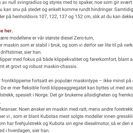
s av null svingradius og styres med to spaker, noe som gir svær
u kan snu på stedet og enkelt komme rundt hindringer. Samtidig 
r på henholdsvis 107, 122, 137 og 152 cm, slik at du kan dekke st
ne her
.
re modellene er vår største diesel Zero-turn,
er maskin som er stabil i bruk, og som vi derfor ser lite til på ver
driftstimer, sier han.
klipper med fokus på både klippekvalitet og førerkomfort, blant
mt et grovt og robust maskin-chassis.
r frontklipperne fortsatt en populær maskintype – ikke minst på g
 De er mer fleksible fordi klippeaggregatet kan byttes ut med an
trekk, spesielt i Norge. Det gir brukerne allsidigheten og fre
.
feranser. Noen ønsker en maskin med ratt, mens andre foretrekker
ner vi , som er blant Kubotas mest solgte modeller innen gresskl
 har firehjulstrekk og Kubota sin egne dieselmotor, så er den en
ed i hverdagen, sier han.