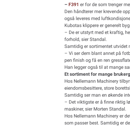
–
F391
er for de som trenger mer
Den håndterer mer krevende opp
også leveres med luftkondisjoner
Kubotas klippere er generelt byg
– De er utstyrt med et kraftig, 
forhold, sier Standal.
Samtidig er sortimentet utvidet 
– Vi ser dem blant annet på fot
pen finish og få en ren gressflat
Han legger også til at mange sa
Et sortiment for mange bruker
Hos Nellemann Machinery tilbyr 
eiendomsbesittere, store borett
Samtidig ser man en økende inte
– Det viktigste er å finne riktig
maskiner, sier Morten Standal.
Hos Nellemann Machinery er det 
som passer best. Samtidig er det