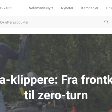
0 97 055
Nellemann-Nytt
Nyheter
Kampanjer
Bru
-klippere: Fra front
til zero-turn