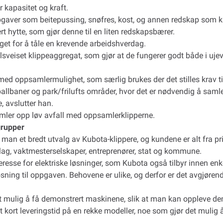
 kapasitet og kraft.
gaver som beitepussing, snøfres, kost, og annen redskap som k
t hytte, som gjør denne til en liten redskapsbærer.
get for å tåle en krevende arbeidshverdag.
helsveiset klippeaggregat, som gjør at de fungerer godt både i uj
med oppsamlermulighet, som særlig brukes der det stilles krav til
ballbaner og park/frilufts områder, hvor det er nødvendig å saml
e, avslutter han.
mler opp løv avfall med oppsamlerklipperne.
grupper
man et bredt utvalg av Kubota-klippere, og kundene er alt fra p
slag, vaktmesterselskaper, entreprenører, stat og kommune.
resse for elektriske løsninger, som Kubota også tilbyr innen enk
 løsning til oppgaven. Behovene er ulike, og derfor er det avgjørend
mulig å få demonstrert maskinene, slik at man kan oppleve dem
 kort leveringstid på en rekke modeller, noe som gjør det mulig