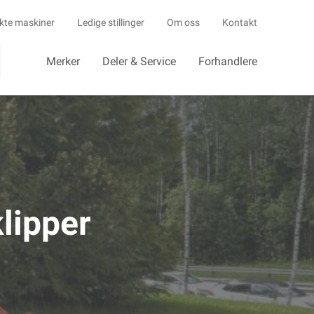
kte maskiner
Ledige stillinger
Om oss
Kontakt
Merker
Deler & Service
Forhandlere
klipper