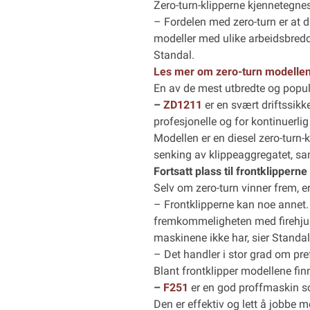
Zero-turn-klipperne kjennetegne
– Fordelen med zero-turn er at d
modeller med ulike arbeidsbredde
Standal.
Les mer om zero-turn modelle
En av de mest utbredte og populæ
–
ZD1211
er en svært driftssikk
profesjonelle og for kontinuerlig 
Modellen er en diesel zero-turn-
senking av klippeaggregatet, sa
Fortsatt plass til frontklipperne
Selv om zero-turn vinner frem, e
– Frontklipperne kan noe annet.
fremkommeligheten med firehjuls
maskinene ikke har, sier Standal
– Det handler i stor grad om pre
Blant frontklipper modellene fin
–
F251
er en god proffmaskin som
Den er effektiv og lett å jobbe m