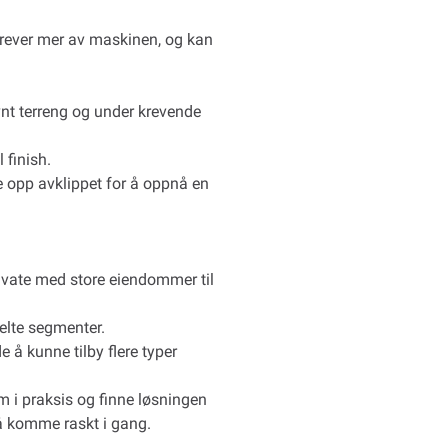
rever mer av maskinen, og kan
evnt terreng og under krevende
 finish.
e opp avklippet for å oppnå en
rivate med store eiendommer til
elte segmenter.
e å kunne tilby flere typer
 i praksis og finne løsningen
 å komme raskt i gang.