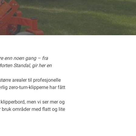
ere enn noen gang – fra
orten Standal, gir her en
ørre arealer til profesjonelle
ig zero-turn-klipperne har fått
g klipperbord, men vi ser mer og
r bruk områder med flatt og lite