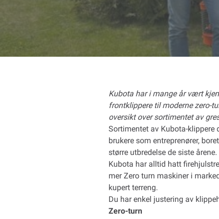
Kubota har i mange år vært kjent
frontklippere til moderne zero-t
oversikt over sortimentet av gre
Sortimentet av Kubota-klippere de
brukere som entreprenører, bore
større utbredelse de siste årene.
Kubota har alltid hatt firehjulst
mer Zero turn maskiner i markede
kupert terreng.
Du har enkel justering av klippe
Zero-turn