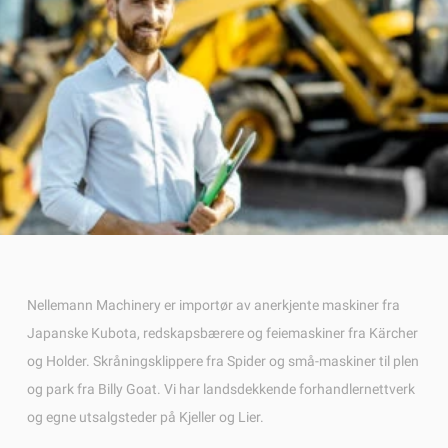
Nellemann Machinery er importør av anerkjente maskiner fra
Japanske Kubota, redskapsbærere og feiemaskiner fra Kärcher
og Holder. Skråningsklippere fra Spider og små-maskiner til plen
og park fra Billy Goat. Vi har landsdekkende forhandlernettverk
og egne utsalgsteder på Kjeller og Lier.