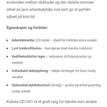
avstanden mellom skålrader og den stabile rammen
sikrer en jevn arbeidsdybde, noe som gir et perfekt
såbed på kort tid.
Egenskaper og fordeler:
Arbeidsbredde:
3,0 meter – ideell for middels store arealer
Lavt trekkraftbehov
– kan kjøres med mindre traktorer
Vedlikeholdsfrie lager
– reduserer driftskostnader og
nedetid
Individuell skåloppheng
– følger terrenget for best mulig
resultat
Hydraulisk dybdekontroll
(tilvalg) – presis og enkel justering
under arbeid
Kubota CD1301 er et godt valg for bønder som ønsker