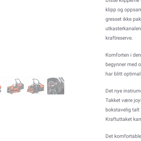
Disse klipperne 
klipp og oppsam
gresset ikke pa
utkasterkanalen
kraftreserve.
Komforten i den 
begynner med o
har blitt optimal
Det nye instrume
Takket være joy
bokstavelig talt
Kraftuttaket kan
Det komfortable 