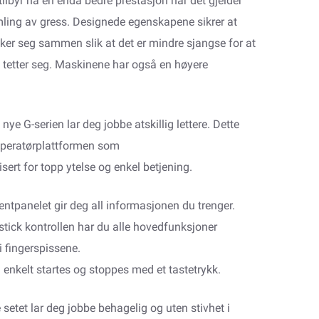
tilbyr nå en enda bedre prestasjon når det gjelder
ling av gress. Designede egenskapene sikrer at
kker seg sammen slik at det er mindre sjangse for at
 tetter seg. Maskinene har også en høyere
nye G-serien lar deg jobbe atskillig lettere. Dette
peratørplattformen som
isert for topp ytelse og enkel betjening.
ntpanelet gir deg all informasjonen du trenger.
stick kontrollen har du alle hovedfunksjoner
 i fingerspissene.
 enkelt startes og stoppes med et tastetrykk.
setet lar deg jobbe behagelig og uten stivhet i