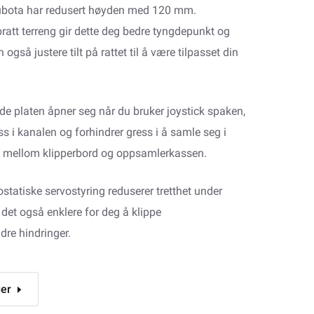
ubota har redusert høyden med 120 mm.
bratt terreng gir dette deg bedre tyngdepunkt og
n også justere tilt på rattet til å være tilpasset din
de platen åpner seg når du bruker joystick spaken,
ess i kanalen og forhindrer gress i å samle seg i
n mellom klipperbord og oppsamlerkassen.
statiske servostyring reduserer tretthet under
 det også enklere for deg å klippe
dre hindringer.
ger