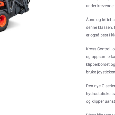
under krevende f
Åpne og løfteha
denne klassen. 
er også best i k
Kross Control jo
og oppsamlerkas
klipperbordet o
bruke joysticken
Den nye G-serien
hydrostatiske tr
og klipper uanstr