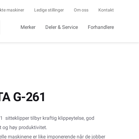
kte maskiner
Ledige stillinger
Om oss
Kontakt
Merker
Deler & Service
Forhandlere
A G-261
 sitteklipper tilbyr kraftig klippeytelse, god
 og høy produktivitet.
elle maskinene er like imponerende når de jobber