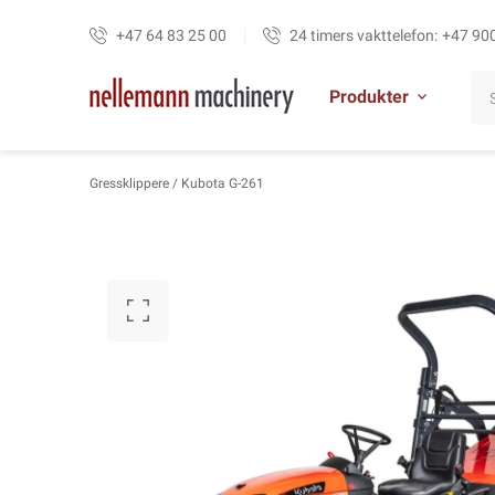
+47 64 83 25 00
24 timers vakttelefon:
+47 90
Produkter
Gressklippere
/ Kubota G-261