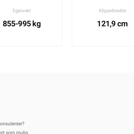
Egenvekt
Klipperbredde
855-995 kg
121,9 cm
onsulenter?
fort som mulig.