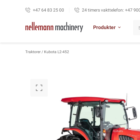
+47 64 83 25 00
24 timers vakttelefon:
+47 90
Produkter
Traktorer
/ Kubota L2-452