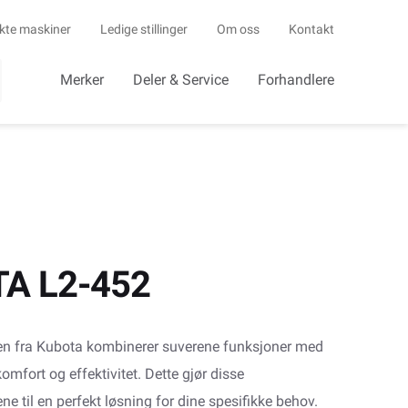
kte maskiner
Ledige stillinger
Om oss
Kontakt
Merker
Deler & Service
Forhandlere
A L2-452
en fra Kubota kombinerer suverene funksjoner med
komfort og effektivitet. Dette gjør disse
e til en perfekt løsning for dine spesifikke behov.