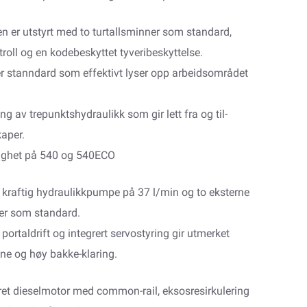
en er utstyrt med to turtallsminner som standard,
roll og en kodebeskyttet tyveribeskyttelse.
er stanndard som effektivt lyser opp arbeidsområdet
ng av trepunktshydraulikk som gir lett fra og til-
kaper.
tighet på 540 og 540ECO
n kraftig hydraulikkpumpe på 37 l/min og to eksterne
ler som standard.
ortaldrift og integrert servostyring gir utmerket
e og høy bakke-klaring.
ret dieselmotor med common-rail, eksosresirkulering