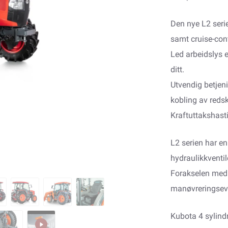
Den nye L2 seri
samt cruise-cont
Led arbeidslys 
ditt.
Utvendig betjeni
kobling av reds
Kraftuttakshas
L2 serien har e
hydraulikkventi
Forakselen med p
manøvreringsevn
Kubota 4 sylind