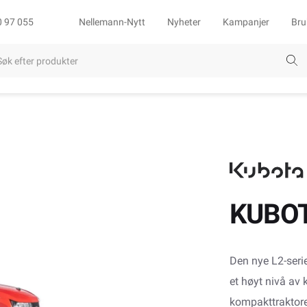
0 97 055
Nellemann-Nytt
Nyheter
Kampanjer
Bru
KUBOT
Den nye L2-seri
et høyt nivå av 
kompakttraktoren