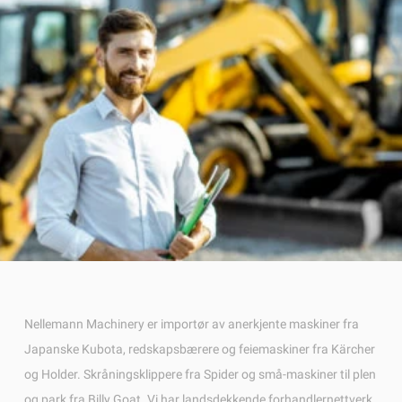
Nellemann Machinery er importør av anerkjente maskiner fra
Japanske Kubota, redskapsbærere og feiemaskiner fra Kärcher
og Holder. Skråningsklippere fra Spider og små-maskiner til plen
og park fra Billy Goat. Vi har landsdekkende forhandlernettverk