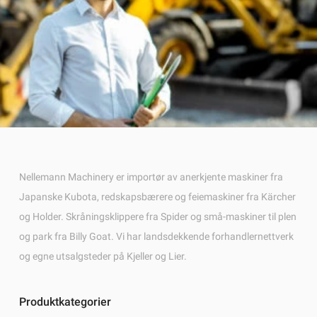
Nellemann Machinery er importør av anerkjente maskiner fra
Japanske Kubota, redskapsbærere og feiemaskiner fra Kärcher
og Holder. Skråningsklippere fra Spider og små-maskiner til plen
og park fra Billy Goat. Vi har landsdekkende forhandlernettverk
og egne utsalgsteder på Kjeller og Lier.
Produktkategorier