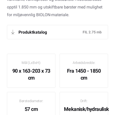
opptil 1.850 mm og utskiftbare børster med mulighet
for miljøvennlig BIOLON-materiale.
Produktkatalog
Mål (LxBxH):
Arbeidsbredde:
90 x 163-203 x 73
Fra 1450 - 1850
cm
cm
Børstediameter:
Drift:
57 cm
Mekanisk/hydraulisk