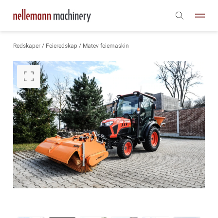
Redskaper
/
Feieredskap
/ Matev feiemaskin