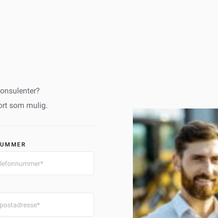
onsulenter?
fort som mulig.
NUMMER