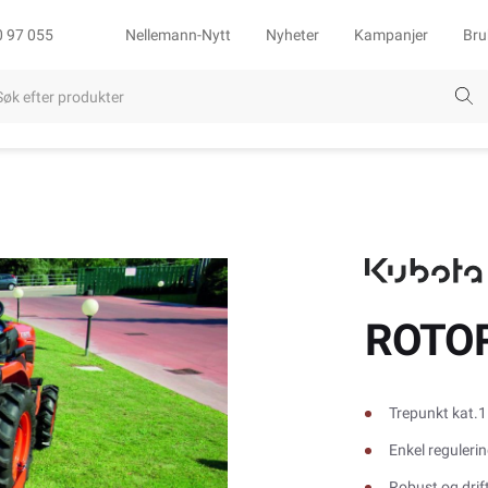
0 97 055
Nellemann-Nytt
Nyheter
Kampanjer
Bru
ROTO
Trepunkt kat.1
Enkel reguleri
Robust og drift