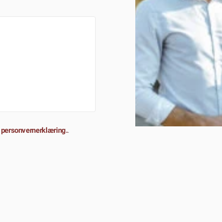
 personvernerklæring.
.