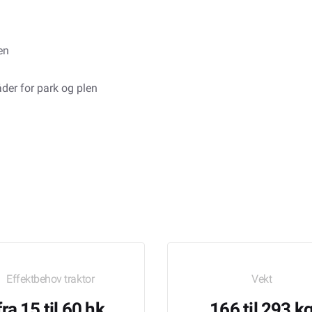
en
der for park og plen
Effektbehov traktor
Vekt
fra 15 til 60 hk
166 til 293 k