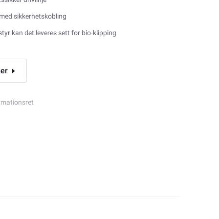
t med sikkerhetskobling
tyr kan det leveres sett for bio-klipping
ger
amationsret