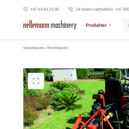
+47 64 83 25 00
24 timers vakttelefon:
+47 90
Produkter
Gressklippere
/ Rotorklippere