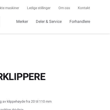
kte maskiner
Ledige stillinger
Om oss
Kontakt
Merker
Deler & Service
Forhandlere
RKLIPPERE
ng av klippehøyde fra 20 til 110 mm
ssikker drivlinje