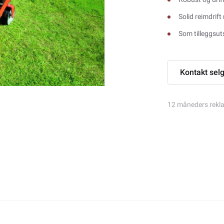
Solid reimdrif
Som tilleggsuts
Kontakt sel
12 måneders rekl