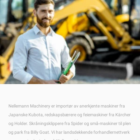
Nellemann Machinery er importør av anerkjente maskiner fra
Japanske Kubota, redskapsbærere og feiemaskiner fra Kärcher
og Holder. Skråningsklippere fra Spider og små-maskiner til plen
og park fra Billy Goat. Vi har landsdekkende forhandlernettverk