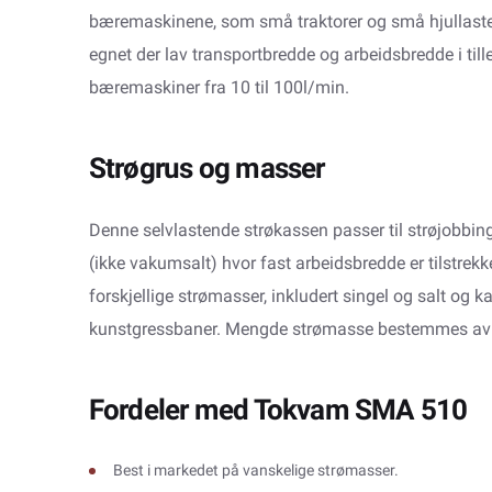
bæremaskinene, som små traktorer og små hjullaste
egnet der lav transportbredde og arbeidsbredde i tilleg
bæremaskiner fra 10 til 100l/min.
Strøgrus og masser
Denne selvlastende strøkassen passer til strøjobbin
(ikke vakumsalt) hvor fast arbeidsbredde er tilstrekk
forskjellige strømasser, inkludert singel og salt og
kunstgressbaner. Mengde strømasse bestemmes av 
Fordeler med Tokvam SMA 510
Best i markedet på vanskelige strømasser.