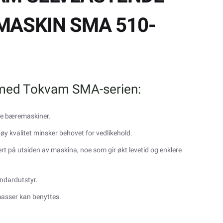
ASKIN SMA 510-
 med Tokvam SMA-serien:
te bæremaskiner.
høy kvalitet minsker behovet for vedlikehold.
ert på utsiden av maskina, noe som gir økt levetid og enklere
ndardutstyr.
masser kan benyttes.