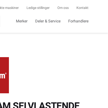
kte maskiner
Ledige stillinger
Om oss
Kontakt
Merker
Deler & Service
Forhandlere
AM SELVLASTENDE