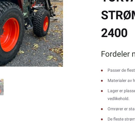
STRØM
2400
Fordeler
Passer de fles
Materialer av 
Lager er plass
vedlikehold.
Omrører er sta
De fleste strø