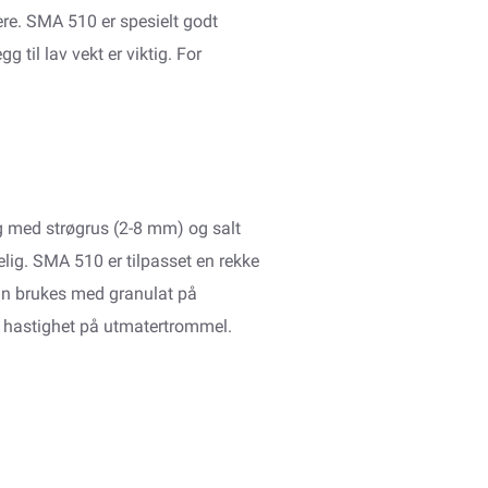
re. SMA 510 er spesielt godt
g til lav vekt er viktig. For
g med strøgrus (2-8 mm) og salt
elig. SMA 510 er tilpasset en rekke
 kan brukes med granulat på
hastighet på utmatertrommel.