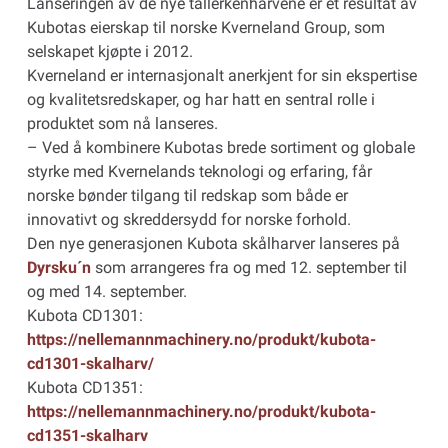
Lanseringen av de nye tallerkenharvene er et resultat av
Kubotas eierskap til norske Kverneland Group, som
selskapet kjøpte i 2012.
Kverneland er internasjonalt anerkjent for sin ekspertise
og kvalitetsredskaper, og har hatt en sentral rolle i
produktet som nå lanseres.
– Ved å kombinere Kubotas brede sortiment og globale
styrke med Kvernelands teknologi og erfaring, får
norske bønder tilgang til redskap som både er
innovativt og skreddersydd for norske forhold.
Den nye generasjonen Kubota skålharver lanseres på
Dyrsku´n
som arrangeres fra og med 12. september til
og med 14. september.
Kubota CD1301:
https://nellemannmachinery.no/produkt/kubota-
cd1301-skalharv/
Kubota CD1351:
https://nellemannmachinery.no/produkt/kubota-
cd1351-skalharv