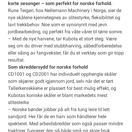
korte sesonger – som perfekt for norske forhold.
Rune Teigen, hos Nellemann Machinery i Norge, sier de
nye skålene kjennetegnes av slitestyrke, fleksibilitet og
lavt trekkbehov. Noe som er synonymt med jevn
jordbearbeiding, og perfekt fra våte vårer til tørre somre.
– Med de nye harvene, tar Kubota et stort steg. Være
seg om du driver med stubbharving, såbedforberedelse
eller såing av fangvekster, får du et verktøy som gir topp
resultat.
Som skreddersydd for norske forhold
CD1001 og CD2001 har individuelt opphengte skåler
som skjærer godt igjennom jord, selv når det er tørt.
Tallerkenrekkene er plassert for best mulig effekt, og
Kubotas koniske skåler er blant markedets mest
slitesterke.
– Norske bønder jobber på alt fra tung leire til lett
sandjord. Her får de en harv som håndterer hele
spekteret. Med arbeidsbredder som også passer mindre
traktorer, fungerer den på både små og store bruk.