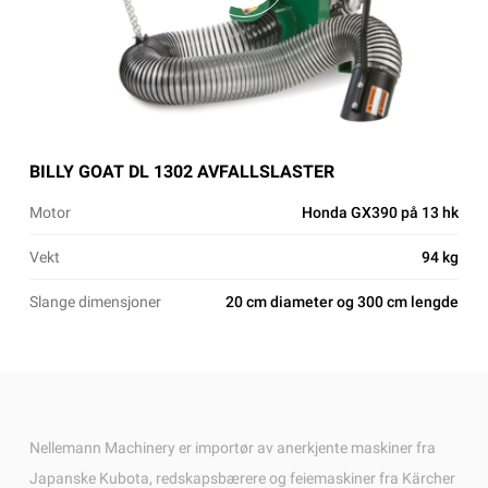
BILLY GOAT DL 1302 AVFALLSLASTER
BIL
Motor
Honda GX390 på 13 hk
Mot
Vekt
94 kg
Vek
Slange dimensjoner
20 cm diameter og 300 cm lengde
Slan
Nellemann Machinery er importør av anerkjente maskiner fra
Japanske Kubota, redskapsbærere og feiemaskiner fra Kärcher