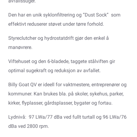
avfallssuger.
Den har en unik syklonfiltrering og “Dust Sock” som
effektivt reduserer støvet under tørre forhold.
Styreclutcher og hydrostatdrift gjør den enkel å
manøvrere.
Viftehuset og den 6-bladede, taggete stålviften gir
optimal sugekraft og reduksjon av avfallet.
Billy Goat QV er ideell for vaktmestere, entreprenører og
kommuner. Kan brukes bla. på skoler, sykehus, parker,
kirker, flyplasser, gårdsplasser, bygater og fortau.
Lydnivå: 97 LWa/77 dBa ved fullt turtall og 96 LWa/76
dBa ved 2800 rpm.