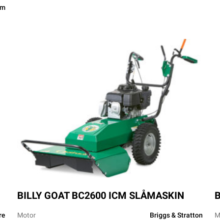
cm
BILLY GOAT BC2600 ICM SLÅMASKIN
B
re
Motor
Briggs & Stratton
M