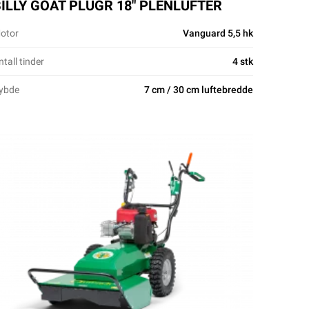
ILLY GOAT PLUGR 18″ PLENLUFTER
otor
Vanguard 5,5 hk
ntall tinder
4 stk
ybde
7 cm / 30 cm luftebredde