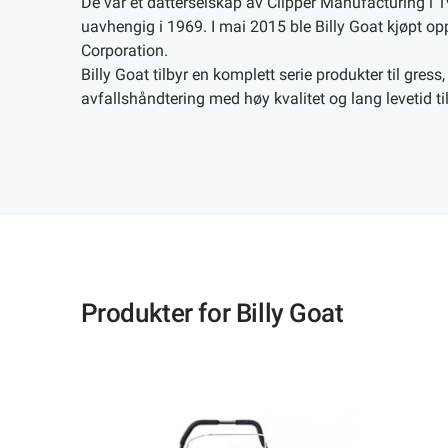
De var et datterselskap av Clipper Manufacturing i 
uavhengig i 1969. I mai 2015 ble Billy Goat kjøpt op
Corporation.
Billy Goat tilbyr en komplett serie produkter til gress, 
avfallshåndtering med høy kvalitet og lang levetid til
Produkter for Billy Goat