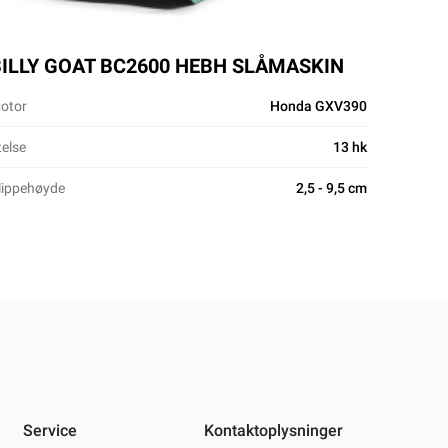
BILLY GOAT BC2600 HEBH SLÅMASKIN
otor
Honda GXV390
telse
13 hk
lippehøyde
2,5 - 9,5 cm
Service
Kontaktoplysninger