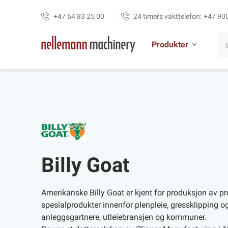
+47 64 83 25 00
24 timers vakttelefon:
+47 90
Produkter
Billy Goat
Amerikanske Billy Goat er kjent for produksjon av pr
spesialprodukter innenfor plenpleie, gressklipping og
anleggsgartnere, utleiebransjen og kommuner.