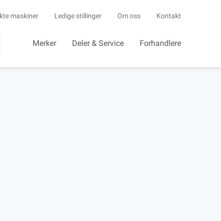
kte maskiner
Ledige stillinger
Om oss
Kontakt
Merker
Deler & Service
Forhandlere