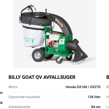
BILLY GOAT QV AVFALLSUGER
B
Motor
Honda GX160 / GX270
B
in
Oppsamler kapasitet
136 liter
H
hk
Arbeidsbredde
84 cm
L