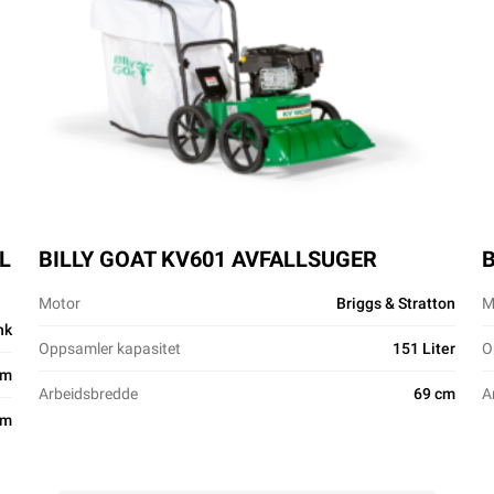
L
BILLY GOAT KV601 AVFALLSUGER
Motor
Briggs & Stratton
M
hk
Oppsamler kapasitet
151 Liter
O
cm
Arbeidsbredde
69 cm
A
cm