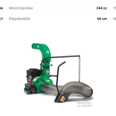
hk
Motorstørrelse
344 cc
Y
/t
Klippebredde
66 cm
M