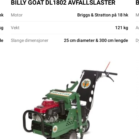
BILLY GOAT DL1802 AVFALLSLASTER
B
hk
Motor
Briggs & Stratton på 18 hk
M
kg
Vekt
121 kg
A
de
Slange dimensjoner
25 cm diameter & 300 cm lengde
D