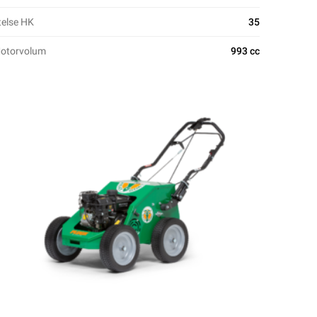
telse HK
35
otorvolum
993 cc