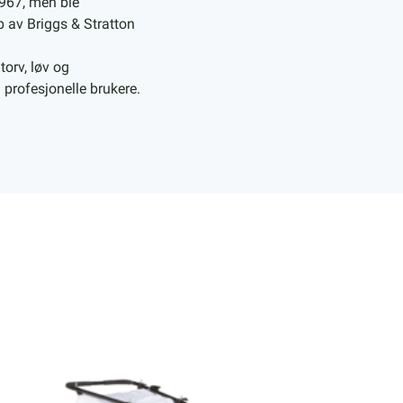
1967, men ble
p av Briggs & Stratton
torv, løv og
 profesjonelle brukere.