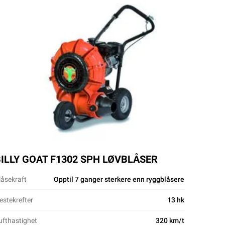
ILLY GOAT F1302 SPH LØVBLÅSER
låsekraft
Opptil 7 ganger sterkere enn ryggblåsere
estekrefter
13 hk
ufthastighet
320 km/t