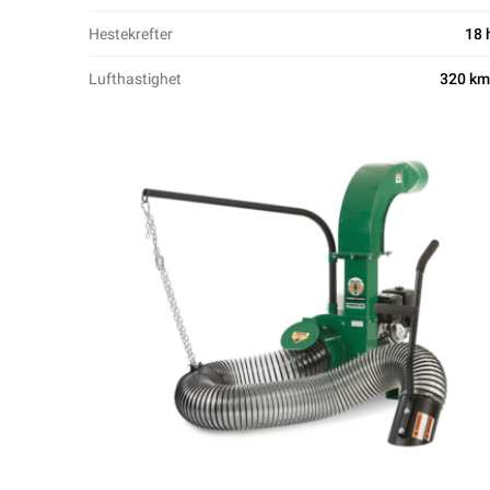
Hestekrefter
18 
Lufthastighet
320 km