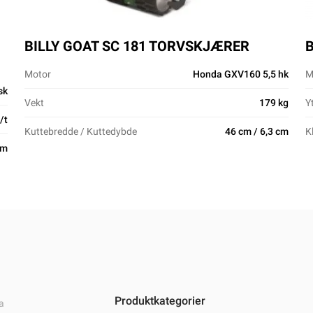
BILLY GOAT SC 181 TORVSKJÆRER
Motor
Honda GXV160 5,5 hk
M
sk
Vekt
179 kg
Y
/t
Kuttebredde / Kuttedybde
46 cm / 6,3 cm
K
cm
Produktkategorier
a