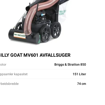
BILLY GOAT MV601 AVFALLSUGER
otor
Briggs & Stratton 850
ppsamler kapasitet
151 Liter
rbeidsbredde
74 cm